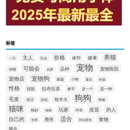
标签
养猫
价格
主人
健康
体型
一只
互动
宠物
可能会
品种
宠物医院
动物
品牌
宠物狗
宠物店
家庭
小狗
建议
快递
性格
拉布拉多
技能
是一种
春节
是一个
狗狗
毛发
牧羊犬
清洁
游戏
狗粮
猫咪
疫苗
的人
玩家
猫砂
环境
猫粮
适合
自己的
食物
费用
营养
阿拉斯加
驱虫