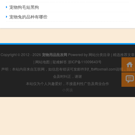
宠物狗毛短黑狗
宠物兔的品种有哪些
Copyright © 2012 - 2026
宠物用品批发网
Powered by
网站分类目录
|
精选推荐文章
|
网站地图
|
疑难解答
浙ICP备11009643号
声明：本站内容来自互联网，如信息有错误可发邮件到f_fb#foxmail.com说明，我们
会及时纠正，谢谢
本站仅为个人兴趣爱好，不接盈利性广告及商业合作
小男孩