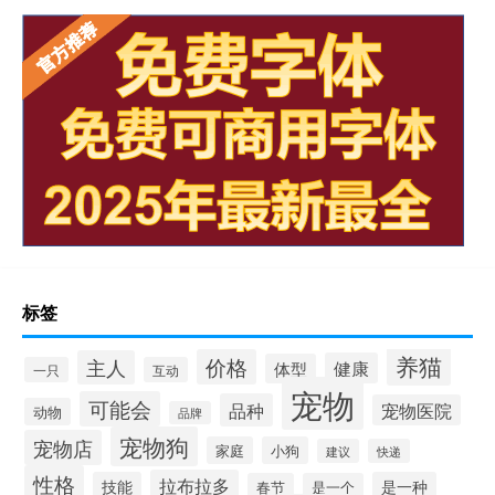
标签
养猫
价格
主人
健康
体型
一只
互动
宠物
可能会
品种
宠物医院
动物
品牌
宠物狗
宠物店
家庭
小狗
建议
快递
性格
拉布拉多
技能
是一种
春节
是一个