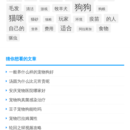
狗狗
毛发
牧羊犬
清洁
游戏
狗粮
猫咪
疫苗
的人
玩家
猫砂
环境
猫粮
适合
自己的
食物
费用
营养
阿拉斯加
驱虫
猜你想看的文章
一般养什么样的宠物狗好
汤圆为什么比元宵贵呢
安庆宠物医院哪家好
宠物狗真菌感染治疗
豆子宠物狗能吃吗
宠物巴拉姆属性
轮回之狱视频攻略