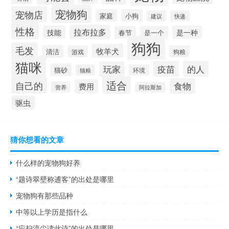
宠物狗
宠物店
家庭
小狗
建议
快递
性格
拉布拉多
技能
是一种
春节
是一个
狗狗
毛发
牧羊犬
清洁
游戏
狗粮
猫咪
疫苗
的人
玩家
猫砂
环境
猫粮
适合
自己的
食物
费用
营养
阿拉斯加
驱虫
猜你想看的文章
什么样的宠物狗好养
“题诗翠壁称逋客”的出处是哪里
宠物狗有那些品种
中等以上学历是指什么
“应扫流尘读此诗”的出处是哪里