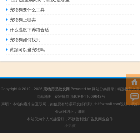
宠物狗要什么工具
宠物狗上哪卖
什么温度下养猫合适
宠物狗如何找到
黄鼬可以当宠物吗
Copyright © 2012 - 2026
宠物用品批发网
Powered by
网站分类目录
|
精选推荐文章
|
网站地图
|
疑难解答
浙ICP备11009643号
声明：本站内容来自互联网，如信息有错误可发邮件到f_fb#foxmail.com说明，我们
会及时纠正，谢谢
本站仅为个人兴趣爱好，不接盈利性广告及商业合作
小男孩