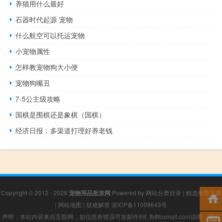
养猫用什么最好
石器时代起源 宠物
什么航空可以托运宠物
小宠物属性
怎样教宠物狗大小便
宠物狗嘴丑
7-5公主级攻略
国棋是围棋还是象棋（国棋）
经济日报：多渠道打理好养老钱
Copyright © 2012 - 2026
宠物用品批发网
Powered by
网站分类目录
|
精选推荐文章
|
网站地图
|
疑难解答
浙ICP备11009643号
声明：本站内容来自互联网，如信息有错误可发邮件到f_fb#foxmail.com说明，我们