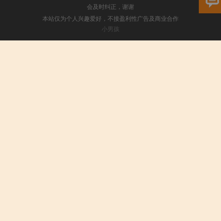
会及时纠正，谢谢
本站仅为个人兴趣爱好，不接盈利性广告及商业合作
小男孩