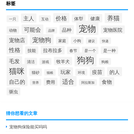
标签
养猫
价格
主人
健康
体型
一只
互动
宠物
可能会
品种
宠物医院
动物
品牌
宠物狗
宠物店
家庭
小狗
建议
快递
性格
拉布拉多
技能
是一种
春节
是一个
狗狗
毛发
牧羊犬
清洁
游戏
狗粮
猫咪
疫苗
的人
玩家
猫砂
环境
猫粮
适合
自己的
食物
费用
营养
阿拉斯加
驱虫
猜你想看的文章
宠物狗保险能买吗吗