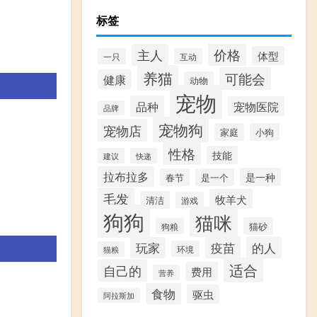
标签
价格
主人
体型
一只
互动
养猫
可能会
健康
动物
宠物
品种
宠物医院
品牌
宠物狗
宠物店
家庭
小狗
性格
技能
建议
快递
拉布拉多
是一种
春节
是一个
毛发
牧羊犬
清洁
游戏
狗狗
猫咪
猫砂
狗粮
疫苗
的人
玩家
环境
猫粮
适合
自己的
费用
营养
食物
驱虫
阿拉斯加