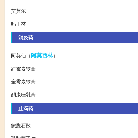
艾莫尔
吗丁林
消炎药
阿莫西林
阿莫仙（
）
红霉素软膏
金霉素软膏
酮康唑乳膏
止泻药
蒙脱石散