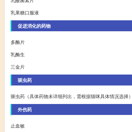
乳酸菌素片
乳果糖口服液
促进消化的药物
多酶片
乳酶生
三金片
驱虫药
驱虫药（具体药物未详细列出，需根据猫咪具体情况选择
外伤药
止血敏