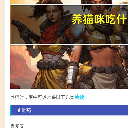
药物
养猫时，家中可以常备以下几类
：
止吐药
胃复安