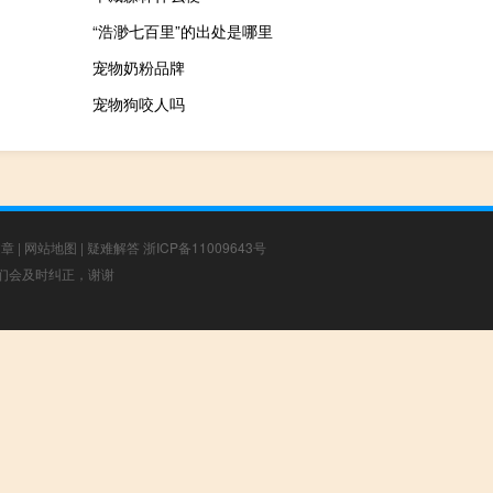
“浩渺七百里”的出处是哪里
宠物奶粉品牌
宠物狗咬人吗
文章
|
网站地图
|
疑难解答
浙ICP备11009643号
，我们会及时纠正，谢谢