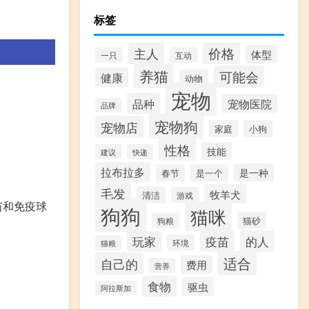
标签
价格
主人
体型
一只
互动
养猫
可能会
健康
动物
。
宠物
品种
宠物医院
品牌
宠物狗
宠物店
家庭
小狗
性格
技能
建议
快递
拉布拉多
是一种
春节
是一个
毛发
牧羊犬
清洁
游戏
苗和免疫球
狗狗
猫咪
猫砂
狗粮
疫苗
的人
玩家
环境
猫粮
适合
自己的
费用
营养
食物
驱虫
阿拉斯加