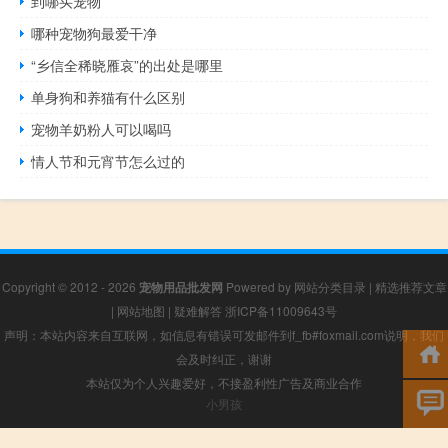
到哪买宠物
哪种宠物狗最爱干净
“乡信全稀晓雁哀”的出处是哪里
单身狗和养猫有什么区别
宠物羊奶粉人可以喝吗
情人节和元宵节怎么过的
Copyright © 2012 - 2026
宠物用品批发网
Powered by
网站分类目录
|
精选推荐文章
|
网站地图
|
疑难解答
浙ICP备11009643号
声明：本站内容来自互联网，如信息有错误可发邮件到f_fb#foxmail.com说明，我们
会及时纠正，谢谢
本站仅为个人兴趣爱好，不接盈利性广告及商业合作
小男孩