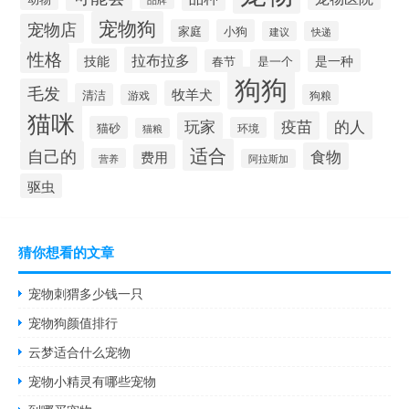
宠物狗
宠物店
家庭
小狗
建议
快递
性格
拉布拉多
技能
是一种
春节
是一个
狗狗
毛发
牧羊犬
清洁
游戏
狗粮
猫咪
疫苗
的人
玩家
猫砂
环境
猫粮
适合
自己的
食物
费用
营养
阿拉斯加
驱虫
猜你想看的文章
宠物刺猬多少钱一只
宠物狗颜值排行
云梦适合什么宠物
宠物小精灵有哪些宠物