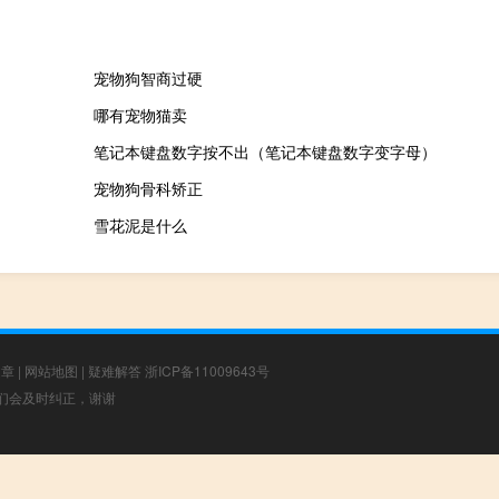
宠物狗智商过硬
哪有宠物猫卖
笔记本键盘数字按不出（笔记本键盘数字变字母）
宠物狗骨科矫正
雪花泥是什么
文章
|
网站地图
|
疑难解答
浙ICP备11009643号
，我们会及时纠正，谢谢