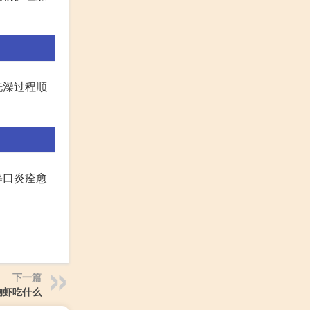
洗澡过程顺
等口炎痊愈
下一篇
物虾吃什么