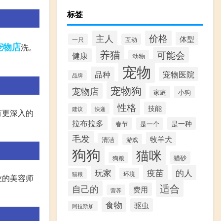
标签
价格
主人
体型
一只
互动
宠物店
洗。
养猫
可能会
健康
动物
宠物
品种
宠物医院
品牌
宠物狗
宠物店
家庭
小狗
性格
技能
建议
快递
有更深入的
拉布拉多
是一种
春节
是一个
毛发
牧羊犬
清洁
游戏
狗狗
猫咪
猫砂
狗粮
疫苗
的人
玩家
环境
猫粮
业的美容师
适合
自己的
费用
营养
食物
驱虫
阿拉斯加