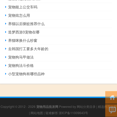
宠物能上公交车吗
宠物炫怎么用
养猫以后驱蚊推荐什么
造梦西游3宠物在哪
养猫咪换什么纱窗
去韩国打工要多大年龄的
宠物狗马甲做法
宠物狗法斗价格
小型宠物狗有哪些品种
Copyright © 2012 - 2026
宠物用品批发网
Powered by
网站分类目录
|
精选推荐文章
|
网站地图
|
疑难解答
浙ICP备11009643号