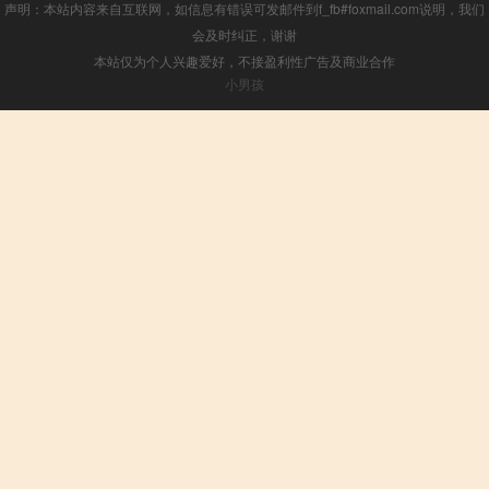
声明：本站内容来自互联网，如信息有错误可发邮件到f_fb#foxmail.com说明，我们
会及时纠正，谢谢
本站仅为个人兴趣爱好，不接盈利性广告及商业合作
小男孩