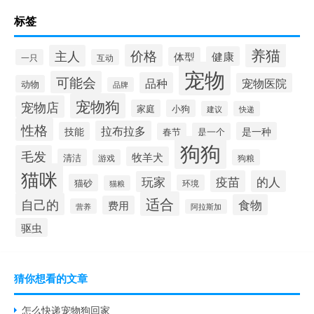
标签
养猫
价格
主人
健康
体型
一只
互动
宠物
可能会
品种
宠物医院
动物
品牌
宠物狗
宠物店
家庭
小狗
建议
快递
性格
拉布拉多
技能
是一种
春节
是一个
狗狗
毛发
牧羊犬
清洁
游戏
狗粮
猫咪
疫苗
的人
玩家
猫砂
环境
猫粮
适合
自己的
食物
费用
营养
阿拉斯加
驱虫
猜你想看的文章
怎么快递宠物狗回家