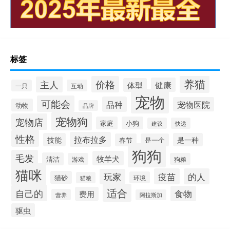
标签
养猫
价格
主人
健康
体型
一只
互动
宠物
可能会
品种
宠物医院
动物
品牌
宠物狗
宠物店
家庭
小狗
建议
快递
性格
拉布拉多
技能
是一种
春节
是一个
狗狗
毛发
牧羊犬
清洁
游戏
狗粮
猫咪
疫苗
的人
玩家
猫砂
环境
猫粮
适合
自己的
食物
费用
营养
阿拉斯加
驱虫