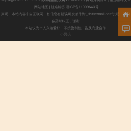
|
网站地图
|
疑难解答
浙ICP备11009643号
声明：本站内容来自互联网，如信息有错误可发邮件到f_fb#foxmail.com说明，我们
会及时纠正，谢谢
本站仅为个人兴趣爱好，不接盈利性广告及商业合作
小男孩