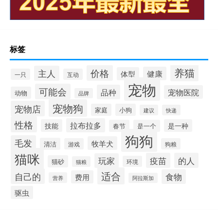
标签
养猫
价格
主人
健康
体型
一只
互动
宠物
可能会
品种
宠物医院
动物
品牌
宠物狗
宠物店
家庭
小狗
建议
快递
性格
拉布拉多
技能
是一种
春节
是一个
狗狗
毛发
牧羊犬
清洁
游戏
狗粮
猫咪
疫苗
的人
玩家
猫砂
环境
猫粮
适合
自己的
食物
费用
营养
阿拉斯加
驱虫