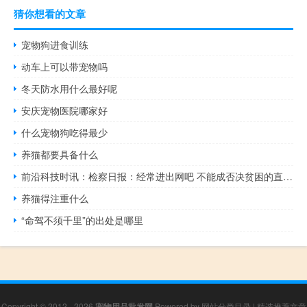
猜你想看的文章
宠物狗进食训练
动车上可以带宠物吗
冬天防水用什么最好呢
安庆宠物医院哪家好
什么宠物狗吃得最少
养猫都要具备什么
前沿科技时讯：检察日报：经常进出网吧 不能成否决贫困的直接依据
养猫得注重什么
“命驾不须千里”的出处是哪里
Copyright © 2012 - 2026
宠物用品批发网
Powered by
网站分类目录
|
精选推荐文章