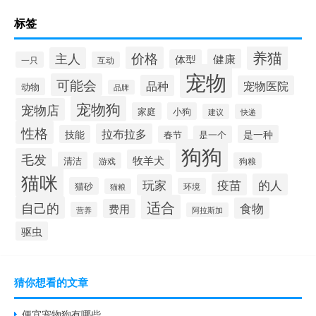
标签
养猫
价格
主人
健康
体型
一只
互动
宠物
可能会
品种
宠物医院
动物
品牌
宠物狗
宠物店
家庭
小狗
建议
快递
性格
拉布拉多
技能
是一种
春节
是一个
狗狗
毛发
牧羊犬
清洁
游戏
狗粮
猫咪
疫苗
的人
玩家
猫砂
环境
猫粮
适合
自己的
食物
费用
营养
阿拉斯加
驱虫
猜你想看的文章
便宜宠物狗有哪些