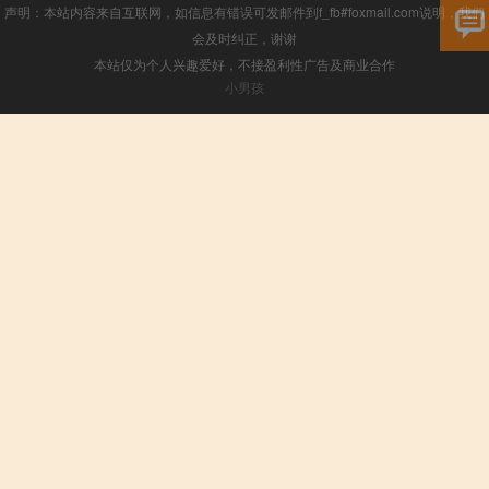
声明：本站内容来自互联网，如信息有错误可发邮件到f_fb#foxmail.com说明，我们
会及时纠正，谢谢
本站仅为个人兴趣爱好，不接盈利性广告及商业合作
小男孩