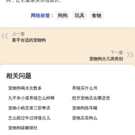
网络标签：
狗狗
玩具
食物
上一篇
新手合适的宠物狗
下一篇
宠物狗分几类类别
相关问题
宠物狗喝水次数多
养猫买什么书
九平米小屋养猫怎么样啊
想开宠物店去哪进货
宠物小精灵第三部粤语
宠物狗除耳螨
怎么能过年过得慢点儿
宠物店卖狗么
宠物狗咳嗽呕吐