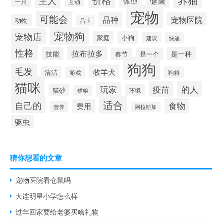
价格
主人
健康
体型
一只
互动
宠物
可能会
品种
宠物医院
动物
品牌
宠物狗
宠物店
家庭
小狗
建议
快递
性格
拉布拉多
技能
是一种
春节
是一个
狗狗
毛发
牧羊犬
清洁
游戏
狗粮
猫咪
疫苗
的人
玩家
猫砂
环境
猫粮
适合
自己的
食物
费用
营养
阿拉斯加
驱虫
猜你想看的文章
宠物医院看仓鼠吗
大连明星小学怎么样
过年回家要给老婆买啥礼物