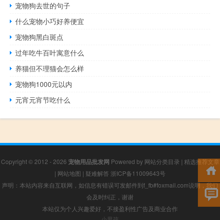
宠物狗去世的句子
什么宠物小巧好养便宜
宠物狗黑白斑点
过年吃牛百叶寓意什么
养猫但不理猫会怎么样
宠物狗1000元以内
元宵元宵节吃什么
Copyright © 2012 - 2026
宠物用品批发网
Powered by
网站分类目录
|
精选推荐文章
|
网站地图
|
疑难解答
浙ICP备11009643号
声明：本站内容来自互联网，如信息有错误可发邮件到f_fb#foxmail.com说明，我们
会及时纠正，谢谢
本站仅为个人兴趣爱好，不接盈利性广告及商业合作
小男孩