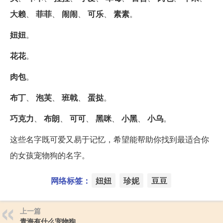
大赖
、
菲菲
、
闹闹
、
可乐
、
素素
。
妞妞
。
花花
。
肉包
。
布丁
、
泡芙
、
班戟
、
蛋挞
。
巧克力
、
布朗
、
可可
、
黑咪
、
小黑
、
小乌
。
这些名字既可爱又易于记忆，希望能帮助你找到最适合你
的女孩宠物狗的名字。
网络标签：
妞妞
珍妮
豆豆
上一篇
青海有什么宠物狗