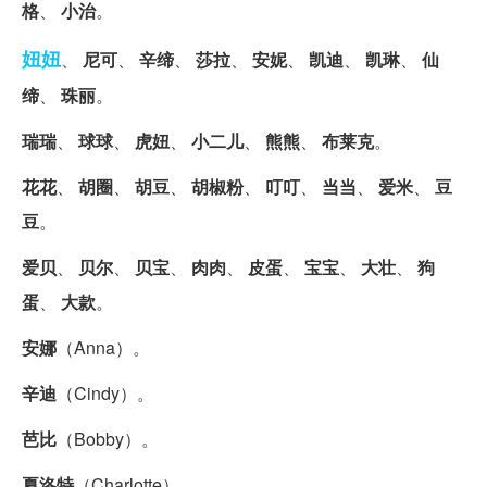
格
、
小治
。
妞妞
、
尼可
、
辛缔
、
莎拉
、
安妮
、
凯迪
、
凯琳
、
仙
缔
、
珠丽
。
瑞瑞
、
球球
、
虎妞
、
小二儿
、
熊熊
、
布莱克
。
花花
、
胡圈
、
胡豆
、
胡椒粉
、
叮叮
、
当当
、
爱米
、
豆
豆
。
爱贝
、
贝尔
、
贝宝
、
肉肉
、
皮蛋
、
宝宝
、
大壮
、
狗
蛋
、
大款
。
安娜
（Anna）。
辛迪
（Cindy）。
芭比
（Bobby）。
夏洛特
（Charlotte）。