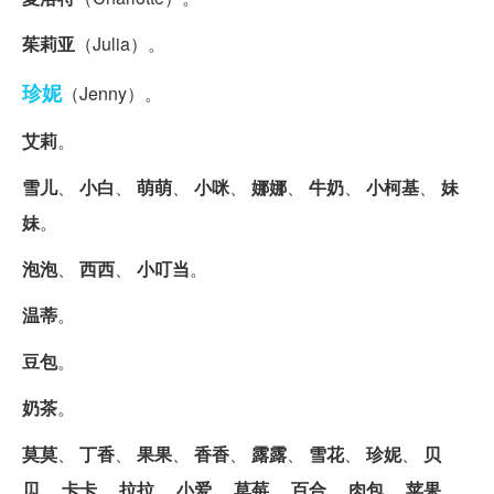
茱莉亚
（Julia）。
珍妮
（Jenny）。
艾莉
。
雪儿
、
小白
、
萌萌
、
小咪
、
娜娜
、
牛奶
、
小柯基
、
妹
妹
。
泡泡
、
西西
、
小叮当
。
温蒂
。
豆包
。
奶茶
。
莫莫
、
丁香
、
果果
、
香香
、
露露
、
雪花
、
珍妮
、
贝
贝
、
卡卡
、
拉拉
、
小爱
、
草莓
、
百合
、
肉包
、
苹果
、