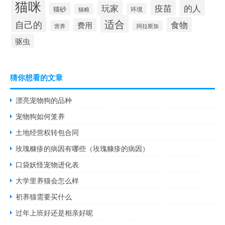
猫咪
疫苗
的人
玩家
猫砂
环境
猫粮
适合
自己的
食物
费用
营养
阿拉斯加
驱虫
猜你想看的文章
漂亮宠物狗的品种
宠物狗如何笼养
土地经营权转包合同
玫瑰糠疹的病因有哪些（玫瑰糠疹的病因）
口袋妖怪宠物进化表
大学里养猫会怎么样
初养猫需要买什么
过年上班好还是相亲好呢