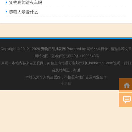
宠物狗能进火车吗
养猫人最爱什么
Copyright © 2012 - 2026
宠物用品批发网
Powered by
网站分类目录
|
精选推荐文章
|
网站地图
|
疑难解答
浙ICP备11009643号
声明：本站内容来自互联网，如信息有错误可发邮件到f_fb#foxmail.com说明，我们
会及时纠正，谢谢
本站仅为个人兴趣爱好，不接盈利性广告及商业合作
小男孩