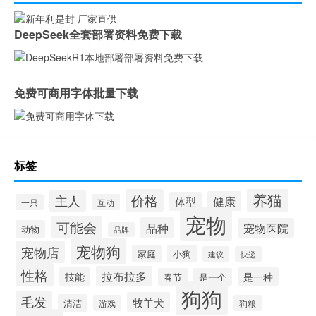
DeepSeek全套部署资料免费下载
免费可商用字体批量下载
标签
养猫
价格
主人
健康
体型
一只
互动
宠物
可能会
品种
宠物医院
动物
品牌
宠物狗
宠物店
家庭
小狗
建议
快递
性格
拉布拉多
技能
是一种
春节
是一个
狗狗
毛发
牧羊犬
清洁
游戏
狗粮