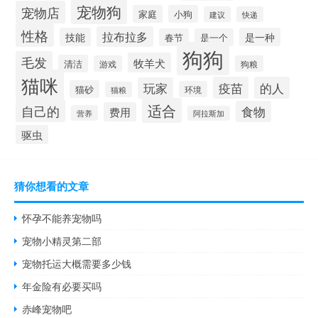
宠物狗
宠物店
家庭
小狗
建议
快递
性格
拉布拉多
技能
是一种
春节
是一个
狗狗
毛发
牧羊犬
清洁
游戏
狗粮
猫咪
疫苗
的人
玩家
猫砂
环境
猫粮
适合
自己的
食物
费用
营养
阿拉斯加
驱虫
猜你想看的文章
怀孕不能养宠物吗
宠物小精灵第二部
宠物托运大概需要多少钱
年金险有必要买吗
赤峰宠物吧