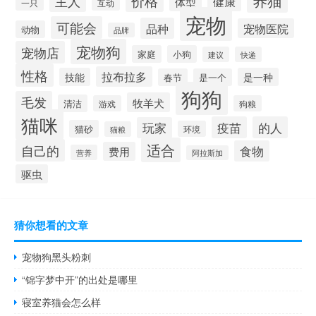
养猫
价格
主人
健康
体型
一只
互动
宠物
可能会
品种
宠物医院
动物
品牌
宠物狗
宠物店
家庭
小狗
建议
快递
性格
拉布拉多
技能
是一种
春节
是一个
狗狗
毛发
牧羊犬
清洁
游戏
狗粮
猫咪
疫苗
的人
玩家
猫砂
环境
猫粮
适合
自己的
食物
费用
营养
阿拉斯加
驱虫
猜你想看的文章
宠物狗黑头粉刺
“锦字梦中开”的出处是哪里
寝室养猫会怎么样