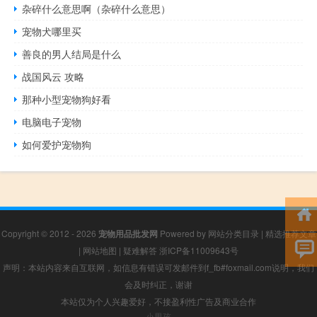
杂碎什么意思啊（杂碎什么意思）
宠物犬哪里买
善良的男人结局是什么
战国风云 攻略
那种小型宠物狗好看
电脑电子宠物
如何爱护宠物狗
Copyright © 2012 - 2026
宠物用品批发网
Powered by
网站分类目录
|
精选推荐文章
|
网站地图
|
疑难解答
浙ICP备11009643号
声明：本站内容来自互联网，如信息有错误可发邮件到f_fb#foxmail.com说明，我们
会及时纠正，谢谢
本站仅为个人兴趣爱好，不接盈利性广告及商业合作
小男孩