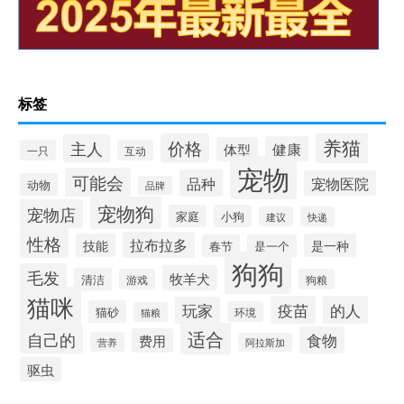
标签
养猫
价格
主人
健康
体型
一只
互动
宠物
可能会
品种
宠物医院
动物
品牌
宠物狗
宠物店
家庭
小狗
建议
快递
性格
拉布拉多
技能
是一种
春节
是一个
狗狗
毛发
牧羊犬
清洁
游戏
狗粮
猫咪
疫苗
的人
玩家
猫砂
环境
猫粮
适合
自己的
食物
费用
营养
阿拉斯加
驱虫