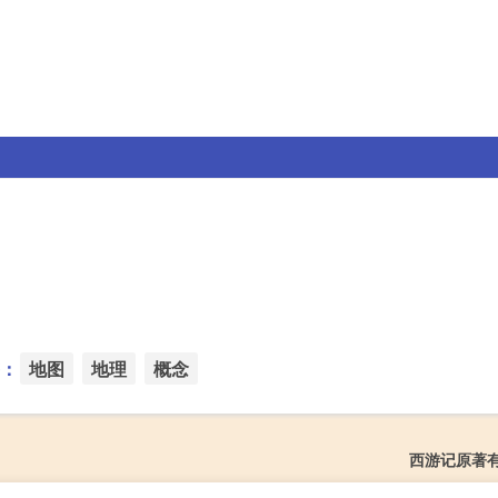
：
地图
地理
概念
西游记原著