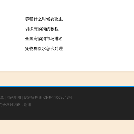
养猫什么时候要驱虫
训练宠物狗的教程
全国宠物狗市场排名
宠物狗腹水怎么处理
文章
|
网站地图
|
疑难解答
浙ICP备11009643号
，我们会及时纠正，谢谢