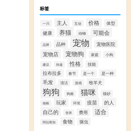
标签
价格
主人
体型
一只
互动
养猫
可能会
健康
动物
宠物
品种
宠物医院
品牌
宠物狗
宠物店
家庭
小狗
性格
技能
建议
快递
拉布拉多
是一种
春节
是一个
毛发
牧羊犬
清洁
游戏
狗狗
猫咪
猫砂
狗粮
疫苗
的人
玩家
环境
猫粮
适合
自己的
费用
营养
食物
驱虫
阿拉斯加