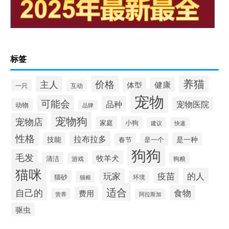
标签
养猫
价格
主人
健康
体型
一只
互动
宠物
可能会
品种
宠物医院
动物
品牌
宠物狗
宠物店
家庭
小狗
建议
快递
性格
拉布拉多
技能
是一种
春节
是一个
狗狗
毛发
牧羊犬
清洁
游戏
狗粮
猫咪
疫苗
的人
玩家
猫砂
环境
猫粮
适合
自己的
食物
费用
营养
阿拉斯加
驱虫