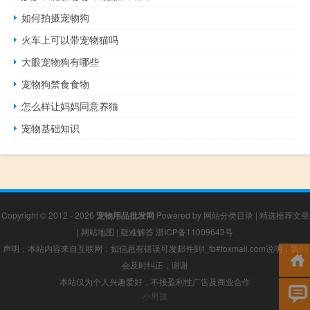
如何拍摄宠物狗
火车上可以带宠物猫吗
大眼宠物狗有哪些
宠物狗禁食食物
怎么样让妈妈同意养猫
宠物基础知识
Copyright © 2012 - 2026
宠物用品批发网
Powered by
网站分类目录
|
精选推荐文章
|
网站地图
|
疑难解答
浙ICP备11009643号
声明：本站内容来自互联网，如信息有错误可发邮件到f_fb#foxmail.com说明，我们
会及时纠正，谢谢
本站仅为个人兴趣爱好，不接盈利性广告及商业合作
小男孩