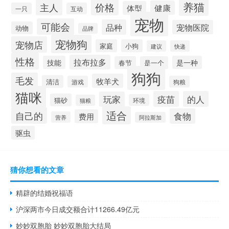
养猫
价格
主人
健康
体型
一只
互动
宠物
可能会
品种
宠物医院
动物
品牌
宠物狗
宠物店
家庭
小狗
建议
快递
性格
拉布拉多
技能
是一种
春节
是一个
狗狗
毛发
牧羊犬
清洁
游戏
狗粮
猫咪
疫苗
的人
玩家
猫砂
环境
猫粮
适合
自己的
食物
费用
营养
阿拉斯加
驱虫
猜你想看的文章
精辟的结婚祝福语
沪深两市今日成交额合计11266.49亿元
妙妙双胞胎 妙妙双胞胎大结局