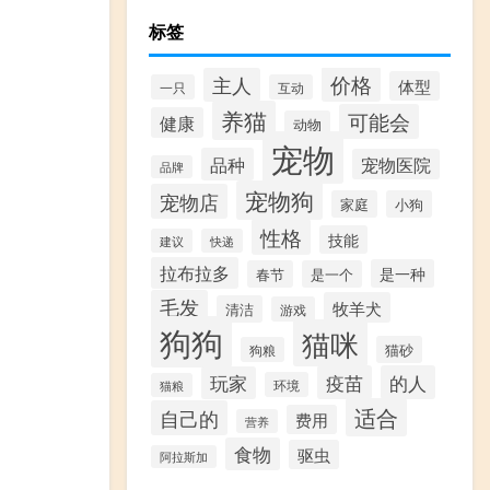
标签
价格
主人
体型
一只
互动
养猫
可能会
健康
动物
宠物
品种
宠物医院
品牌
宠物狗
宠物店
家庭
小狗
性格
技能
建议
快递
拉布拉多
是一种
春节
是一个
毛发
牧羊犬
清洁
游戏
狗狗
猫咪
猫砂
狗粮
疫苗
的人
玩家
环境
猫粮
适合
自己的
费用
营养
食物
驱虫
阿拉斯加