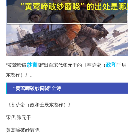
纱窗
政和
“黄莺啼破
晓”出自宋代张元干的《菩萨蛮（
壬辰
东都作）》。
“黄莺啼破纱窗晓”全诗
《菩萨蛮（政和壬辰东都作）》
宋代 张元干
黄莺啼破纱窗晓。