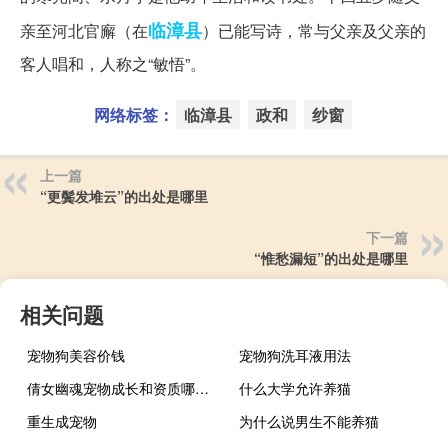
临漳县
亲至河北官廨（在
）已能写诗，常与父亲及父亲的
客人唱和，人称之“敏悟”。
网络标签：
临漳县
政和
纱窗
上一篇
“更鬓发堆云”的出处是哪里
下一篇
“惟愁漏短”的出处是哪里
相关问题
宠物狗美容价钱
宠物狗洗耳液用法
倩女幽魂宠物成长和资质哪个重要
什么大学允许养猫
重生成宠物
为什么说男生不能养猫