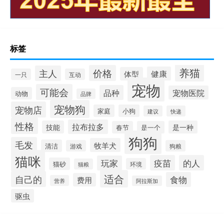
标签
养猫
价格
主人
健康
体型
一只
互动
宠物
可能会
品种
宠物医院
动物
品牌
宠物狗
宠物店
家庭
小狗
建议
快递
性格
拉布拉多
技能
是一种
春节
是一个
狗狗
毛发
牧羊犬
清洁
游戏
狗粮
猫咪
疫苗
的人
玩家
猫砂
环境
猫粮
适合
自己的
食物
费用
营养
阿拉斯加
驱虫