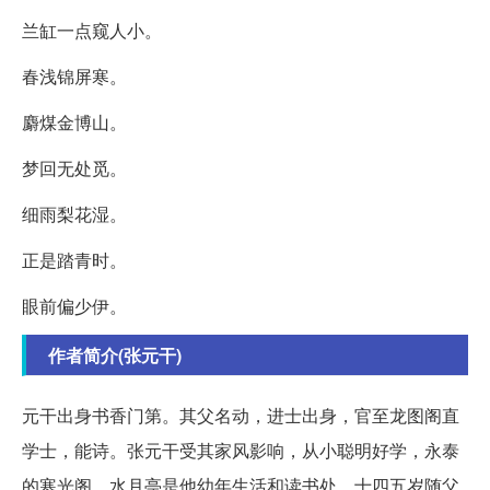
兰缸一点窥人小。
春浅锦屏寒。
麝煤金博山。
梦回无处觅。
细雨梨花湿。
正是踏青时。
眼前偏少伊。
作者简介(张元干)
元干出身书香门第。其父名动，进士出身，官至龙图阁直
学士，能诗。张元干受其家风影响，从小聪明好学，永泰
的寒光阁、水月亭是他幼年生活和读书处。十四五岁随父