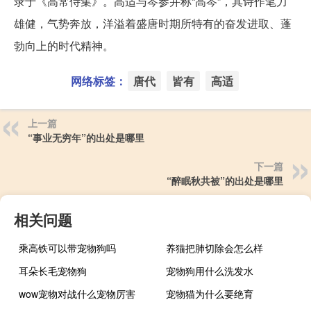
录于《高常侍集》。高适与岑参并称“高岑”，其诗作笔力
雄健，气势奔放，洋溢着盛唐时期所特有的奋发进取、蓬
勃向上的时代精神。
网络标签：
唐代
皆有
高适
上一篇
“事业无穷年”的出处是哪里
下一篇
“醉眠秋共被”的出处是哪里
相关问题
乘高铁可以带宠物狗吗
养猫把肺切除会怎么样
耳朵长毛宠物狗
宠物狗用什么洗发水
wow宠物对战什么宠物厉害
宠物猫为什么要绝育