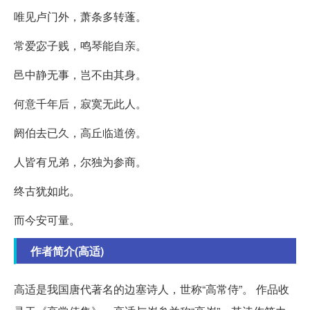
唯见卢门外，萧条多转蓬。
常爱宓子贱，鸣琴能自亲。
邑中静无事，岂不由其身。
何意千年后，寂寞无此人。
阏伯去已久，高丘临道傍。
人皆有兄弟，尔独为参商。
终古犹如此。
而今安可量。
作者简介(高适)
高适是我国唐代著名的边塞诗人，世称“高常侍”。 作品收