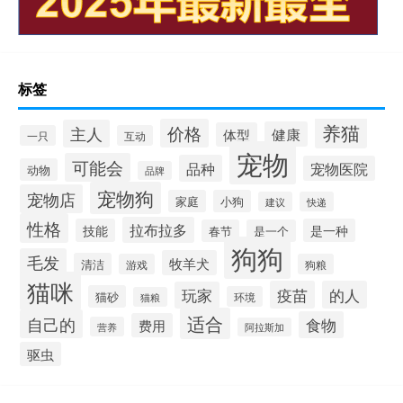
标签
养猫
价格
主人
健康
体型
一只
互动
宠物
可能会
品种
宠物医院
动物
品牌
宠物狗
宠物店
家庭
小狗
建议
快递
性格
拉布拉多
技能
是一种
春节
是一个
狗狗
毛发
牧羊犬
清洁
游戏
狗粮
猫咪
疫苗
的人
玩家
猫砂
环境
猫粮
适合
自己的
食物
费用
营养
阿拉斯加
驱虫