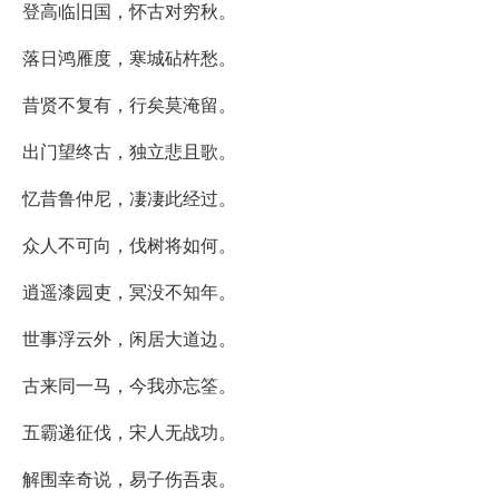
登高临旧国，怀古对穷秋。
落日鸿雁度，寒城砧杵愁。
昔贤不复有，行矣莫淹留。
出门望终古，独立悲且歌。
忆昔鲁仲尼，凄凄此经过。
众人不可向，伐树将如何。
逍遥漆园吏，冥没不知年。
世事浮云外，闲居大道边。
古来同一马，今我亦忘筌。
五霸递征伐，宋人无战功。
解围幸奇说，易子伤吾衷。