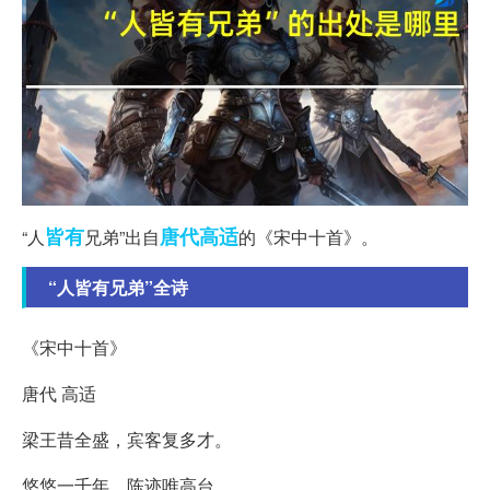
皆有
唐代
高适
“人
兄弟”出自
的《宋中十首》。
“人皆有兄弟”全诗
《宋中十首》
唐代 高适
梁王昔全盛，宾客复多才。
悠悠一千年，陈迹唯高台。