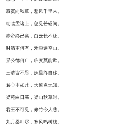
寂寞向秋草，悲风千里来。
朝临孟诸上，忽见芒砀间。
赤帝终已矣，白云长不还。
时清更何有，禾黍遍空山。
景公德何广，临变莫能欺。
三请皆不忍，妖星终自移。
君心本如此，天道岂无知。
梁苑白日暮，梁山秋草时。
君王不可见，修竹令人悲。
九月桑叶尽，寒风鸣树枝。