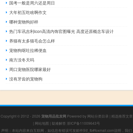
国考一般是周六还是周日
大年初五吃啥啊作文
哪种宠物狗好样
热门车讯吉利icon高清内饰官图曝光 高度还原概念车设计
养猫有太多猫毛会怎么样
宠物狗呕吐拉稀便血
南方没冬天吗
周口宠物医院哪家最好
没有牙齿的宠物狗
Copyright © 2012 - 2026
宠物用品批发网
Powered by
网站分类目录
|
精选推荐文章
|
网站地图
|
疑难解答
浙ICP备11009643号
声明：本站内容来自互联网，如信息有错误可发邮件到f_fb#foxmail.com说明，我们