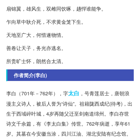
扇锦翼，雄风生，双雌同饮啄，趫悍谁能争。
乍向草中耿介死，不求黄金笼下生。
天地至广大，何惜遂物情。
善卷让天子，务光亦逃名。
所贵旷士怀，朗然合太清。
作者简介(李白)
太白
李白（701年－762年），字
，号青莲居士，唐朝浪
漫主义诗人，被后人誉为“诗仙”。祖籍陇西成纪(待考)，出
生于西域碎叶城，4岁再随父迁至剑南道绵州。李白存世
诗文千余篇，有《李太白集》传世。762年病逝，享年61
岁。其墓在今安徽当涂，四川江油、湖北安陆有纪念馆。