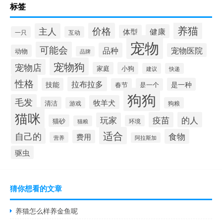
标签
养猫
价格
主人
健康
体型
一只
互动
宠物
可能会
品种
宠物医院
动物
品牌
宠物狗
宠物店
家庭
小狗
建议
快递
性格
拉布拉多
技能
是一种
春节
是一个
狗狗
毛发
牧羊犬
清洁
游戏
狗粮
猫咪
疫苗
的人
玩家
猫砂
环境
猫粮
适合
自己的
食物
费用
营养
阿拉斯加
驱虫
猜你想看的文章
养猫怎么样养金鱼呢