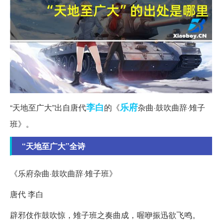
李白
乐府
“天地至广大”出自唐代
的《
杂曲·鼓吹曲辞·雉子
班》。
“天地至广大”全诗
《乐府杂曲·鼓吹曲辞·雉子班》
唐代 李白
辟邪伎作鼓吹惊，雉子班之奏曲成，喔咿振迅欲飞鸣。