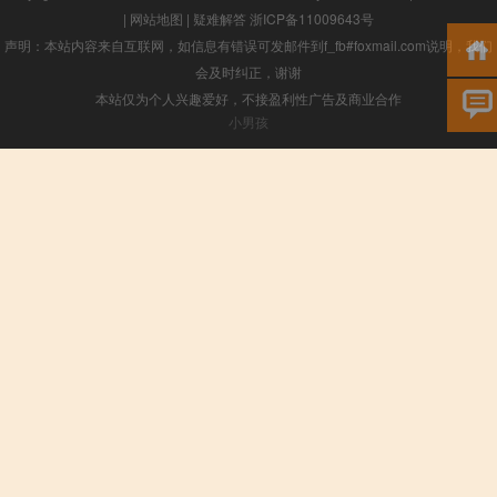
|
网站地图
|
疑难解答
浙ICP备11009643号
声明：本站内容来自互联网，如信息有错误可发邮件到f_fb#foxmail.com说明，我们
会及时纠正，谢谢
本站仅为个人兴趣爱好，不接盈利性广告及商业合作
小男孩