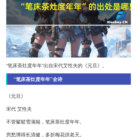
“笔床茶灶度年年”出自宋代艾性夫的《元旦》。
“笔床茶灶度年年”全诗
《元旦》
宋代 艾性夫
不管髼鬆雪满颠，笔床茶灶度年年。
穷愁博得长清健，多折梅花供老天。