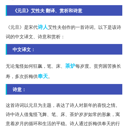
《元旦》艾性夫 翻译、赏析和诗意
诗人
《元旦》是宋代
艾性夫创作的一首诗词。以下是该诗
词的中文译文、诗意和赏析：
中文译文：
茶炉
无论鬼怪如何狂飙，笔、床、
每岁度。贫穷困苦换长
奉天
寿，多次折梅供
。
诗意：
这首诗词以元旦为主题，表达了诗人对新年的喜悦之情。
诗中诗人借鬼怪飞舞、笔、床、茶炉岁岁如常的形象，寓
意着岁月的循环和生活的平稳。诗人通过折梅供奉天的行