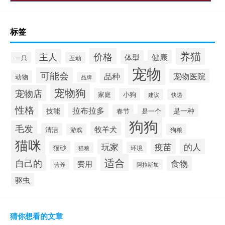
标签
养猫
价格
主人
健康
体型
一只
互动
宠物
可能会
品种
宠物医院
动物
品牌
宠物狗
宠物店
家庭
小狗
建议
快递
性格
拉布拉多
技能
是一种
春节
是一个
狗狗
毛发
牧羊犬
清洁
游戏
狗粮
猫咪
疫苗
的人
玩家
猫砂
环境
猫粮
适合
自己的
食物
费用
营养
阿拉斯加
驱虫
猜你想看的文章