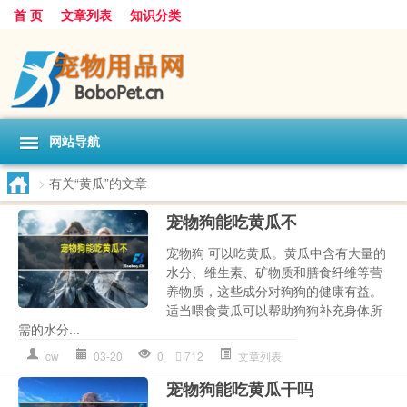
首 页
文章列表
知识分类
网站导航
>
有关“黄瓜”的文章
宠物狗能吃黄瓜不
宠物狗 可以吃黄瓜。黄瓜中含有大量的
水分、维生素、矿物质和膳食纤维等营
养物质，这些成分对狗狗的健康有益。
适当喂食黄瓜可以帮助狗狗补充身体所
需的水分...
cw
03-20
0
712
文章列表
宠物狗能吃黄瓜干吗