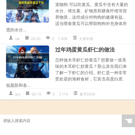
宠物狗 可以吃黄瓜。黄瓜中含有大量的
水分、维生素、矿物质和膳食纤维等营
养物质，这些成分对狗狗的健康有益。
适当喂食黄瓜可以帮助狗狗补充身体所
需的水分...
cw
03-20
0
608
文章列表
过年鸡蛋黄瓜虾仁的做法
怎样做木耳虾仁炒黄瓜? 想要做一道美
味的木耳虾仁炒黄瓜？那么首先我们来
了解一下虾仁的介绍。虾仁是一种非常
受欢迎的海鲜食材，它富含高蛋白质、
低脂肪和各...
gnj
02-15
0
174
春节2024
☚