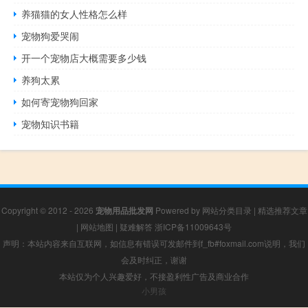
养猫猫的女人性格怎么样
宠物狗爱哭闹
开一个宠物店大概需要多少钱
养狗太累
如何寄宠物狗回家
宠物知识书籍
Copyright © 2012 - 2026
宠物用品批发网
Powered by
网站分类目录
|
精选推荐文章
|
网站地图
|
疑难解答
浙ICP备11009643号
声明：本站内容来自互联网，如信息有错误可发邮件到f_fb#foxmail.com说明，我们
会及时纠正，谢谢
本站仅为个人兴趣爱好，不接盈利性广告及商业合作
小男孩