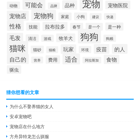
宠物
可能会
品种
宠物医院
动物
品牌
宠物狗
宠物店
家庭
小狗
建议
快递
性格
拉布拉多
技能
是一种
春节
是一个
狗狗
毛发
牧羊犬
清洁
游戏
狗粮
猫咪
疫苗
的人
玩家
猫砂
环境
猫粮
适合
自己的
食物
费用
营养
阿拉斯加
驱虫
猜你想看的文章
为什么不娶养猫的女人
安卓宠物吧
宠物店在什么地方
方舟异特龙怎么驯服