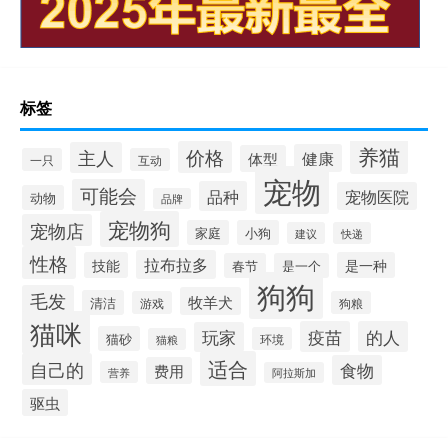
标签
养猫
价格
主人
健康
体型
一只
互动
宠物
可能会
品种
宠物医院
动物
品牌
宠物狗
宠物店
家庭
小狗
建议
快递
性格
拉布拉多
技能
是一种
春节
是一个
狗狗
毛发
牧羊犬
清洁
游戏
狗粮
猫咪
疫苗
的人
玩家
猫砂
环境
猫粮
适合
自己的
食物
费用
营养
阿拉斯加
驱虫