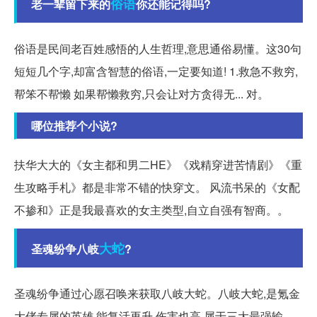
俗语
老一辈留下来的
你还能记得吗?
俗语是民间老百姓感悟的人生哲理,意思通俗易懂。这30句
短短几个字,却富含智慧的俗语,一定要知道! 1.救急不救穷,
帮笨不帮懒 如果帮懒救穷,只会让对方贪得无... 对。
哪位推荐个小说?
扶华大大的《女主都和男二HE》《戏精穿进苦情剧》《重
生攻略手札》都是非常不错的快穿文。 风流书呆的《女配
不掺和》正是我最喜欢的女主类型,自立自强有智商。。
大蛇
圣魂纷争八岐
?
圣魂纷争通过心愿召唤来获取八岐大蛇。八岐大蛇,是氪金
大佬专属的英雄,能复活再升,伤害也高,属于三大最强输