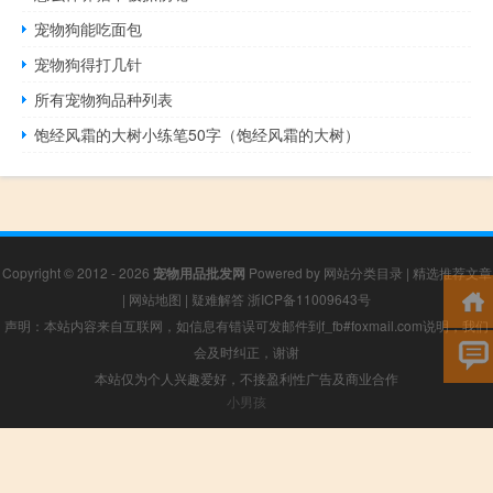
宠物狗能吃面包
宠物狗得打几针
所有宠物狗品种列表
饱经风霜的大树小练笔50字（饱经风霜的大树）
Copyright © 2012 - 2026
宠物用品批发网
Powered by
网站分类目录
|
精选推荐文章
|
网站地图
|
疑难解答
浙ICP备11009643号
声明：本站内容来自互联网，如信息有错误可发邮件到f_fb#foxmail.com说明，我们
会及时纠正，谢谢
本站仅为个人兴趣爱好，不接盈利性广告及商业合作
小男孩