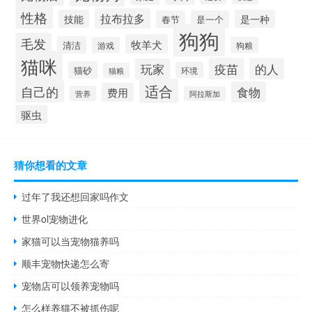
性格
拉布拉多
技能
是一种
春节
是一个
狗狗
毛发
牧羊犬
清洁
游戏
狗粮
猫咪
疫苗
的人
玩家
猫砂
环境
猫粮
适合
自己的
食物
费用
营养
阿拉斯加
驱虫
猜你想看的文章
过年了我还想回家吗作文
世界ol宠物进化
家猫可以当宠物猫养吗
顺丰宠物快递怎么寄
宠物店可以领养宠物吗
怎么样养猫不被抓伤呢