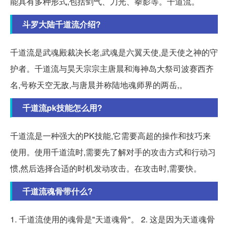
能具有多种形式,包括剑气、刀光、拳影等。千道流。
斗罗大陆千道流介绍?
千道流是武魂殿裁决长老,武魂是六翼天使,是天使之神的守
护者。千道流与昊天宗宗主唐晨和海神岛大祭司波赛西齐
名,号称天空无敌,与唐晨并称陆地魂师界的两岳,。
千道流pk技能怎么用?
千道流是一种强大的PK技能,它需要高超的操作和技巧来
使用。使用千道流时,需要先了解对手的攻击方式和行动习
惯,然后选择合适的时机发动攻击。在攻击时,需要快。
千道流魂骨带什么?
1. 千道流使用的魂骨是"天道魂骨"。 2. 这是因为天道魂骨