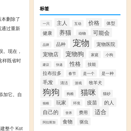
标签
，新版本删除了
价格
主人
体型
一只
互动
 或通过重新
养猫
可能会
健康
动物
宠物
品种
宠物医院
品牌
错误。现在，
宠物狗
宠物店
家庭
小狗
。这样既省时
性格
技能
建议
快递
拉布拉多
是一种
春节
是一个
毛发
牧羊犬
清洁
游戏
狗狗
猫咪
猫砂
默认添加它。自
狗粮
疫苗
的人
玩家
环境
猫粮
适合
自己的
费用
营养
食物
驱虫
阿拉斯加
建整个 Kot