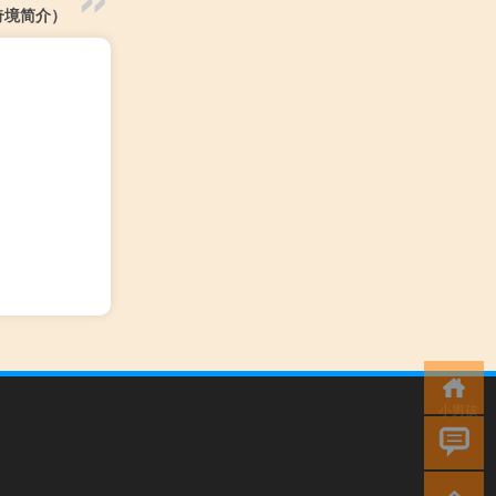
奇境简介）
小男孩