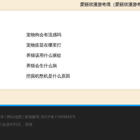
爱丽丝漫游奇境（爱丽丝漫游
宠物狗会有流感吗
宠物疫苗在哪里打
养猫该用什么驱蚊
养猫会生什么病
挖掘机憋机是什么原因
文章
|
网站地图
|
疑难解答
浙ICP备11009643号
，我们会及时纠正，谢谢