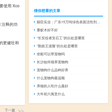
要使用 Xco
猜你想看的文章
丽臣实业：广东15万吨绿色表面活性剂募投项目今年将会释放产能
rt 注释的功
重蚁木好不好
“长安役者安石工”的出处是哪里
集成的更健壮和
“勤政王道隆”的出处是哪里
坐船可以带宠物吗
长沙如何领养宠物狗
宠物狗什么品种好养
什么宠物狗最温顺
养猫的人吃什么最好
大年初六寓意什么
下一篇