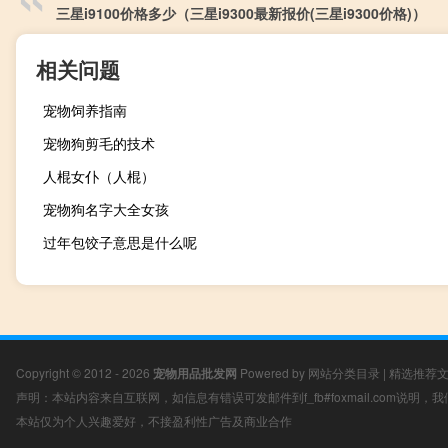
三星i9100价格多少（三星i9300最新报价(三星i9300价格)）
相关问题
宠物饲养指南
宠物狗剪毛的技术
人棍女仆（人棍）
宠物狗名字大全女孩
过年包饺子意思是什么呢
Copyright © 2012 - 2026
宠物用品批发网
Powered by
网站分类目录
|
精选推荐
声明：本站内容来自互联网，如信息有错误可发邮件到f_fb#foxmail.com说明
本站仅为个人兴趣爱好，不接盈利性广告及商业合作