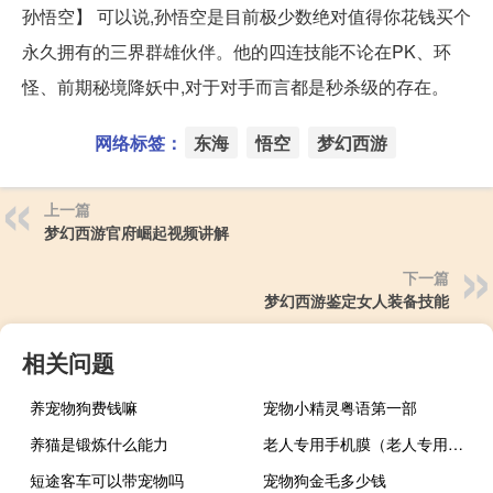
孙悟空】 可以说,孙悟空是目前极少数绝对值得你花钱买个
永久拥有的三界群雄伙伴。他的四连技能不论在PK、环
怪、前期秘境降妖中,对于对手而言都是秒杀级的存在。
网络标签：
东海
悟空
梦幻西游
上一篇
梦幻西游官府崛起视频讲解
下一篇
梦幻西游鉴定女人装备技能
相关问题
养宠物狗费钱嘛
宠物小精灵粤语第一部
养猫是锻炼什么能力
老人专用手机膜（老人专用手机）
短途客车可以带宠物吗
宠物狗金毛多少钱