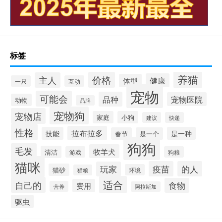
标签
养猫
价格
主人
健康
体型
一只
互动
宠物
可能会
品种
宠物医院
动物
品牌
宠物狗
宠物店
家庭
小狗
建议
快递
性格
拉布拉多
技能
是一种
春节
是一个
狗狗
毛发
牧羊犬
清洁
游戏
狗粮
猫咪
疫苗
的人
玩家
猫砂
环境
猫粮
适合
自己的
食物
费用
营养
阿拉斯加
驱虫