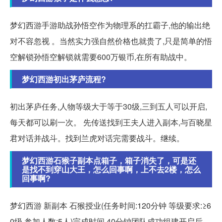
梦幻西游手游助战孙悟空作为物理系的扛霸子,他的输出绝
对不容忽视 。当然实力强自然价格也就贵了,只是简单的悟
空解锁孙悟空解锁就需要600万银币,在所有助战中。
梦幻西游初出茅庐流程?
初出茅庐任务,人物等级大于等于30级,三到五人可以开启,
每天都可以刷一次。 先传送找到王夫人进入副本,与百晓星
君对话并战斗。找到兰虎对话完需要战斗。继续。
梦幻西游石猴子副本点箱子，箱子消失了，可是还
是找不到穿山大王，怎么回事啊，上不去2楼，怎么
回事啊?
梦幻西游 新副本 石猴授业(任务时间:120分钟 等级要求:≥6
0级 参加人数:5人)完成时间 40分钟团队成功组建开启后,