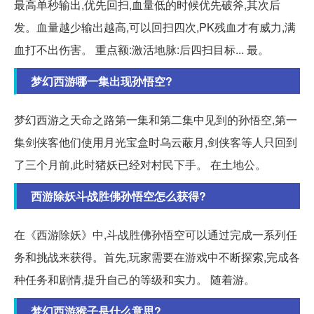
最高单秒输出,优先回扫,血量低的时候优先破斧,其次后
发。血量越少输出越高,可以回扫四次,PK残血才有威力,满
血打不出伤害。 重点额:激活地脉:后四扫目标... 最。
梦幻西游哪一集出现孙悟空?
梦幻西游之天命之路第一集和第二集中见到的孙悟空,第一
集剑侠客他们使用月光宝盒时乌云蔽月,剑侠客等人只回到
了三个月前,此时猪妖已经对村民下手。 在土地公。
西游除妖斗战胜佛孙悟空怎么获得?
在《西游除妖》中,斗战胜佛孙悟空可以通过完成一系列任
务和挑战来获得。首先,玩家需要在游戏中不断探索,完成各
种任务和剧情,提升自己的等级和实力。 随着游。
梦幻西游猴子是什么意思?