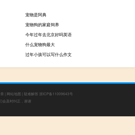
宠物是阿典
宠物狗的家庭饲养
今年过年去北京好吗英语
什么宠物狗最大
过年小孩可以写什么作文
文章
|
网站地图
|
疑难解答
浙ICP备11009643号
，我们会及时纠正，谢谢