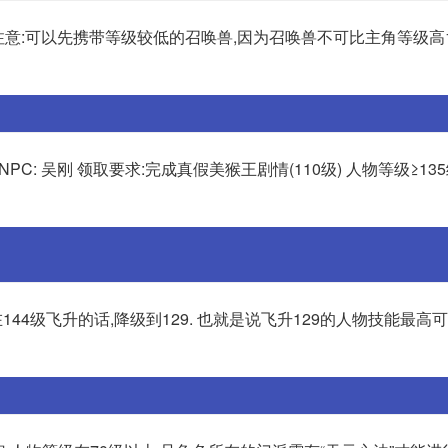
级 注意:可以先携带等级较低的召唤兽,因为召唤兽不可比主角等级高1
务NPC: 吴刚 领取要求:完成真假美猴王剧情(110级) 人物等级≥13
44级飞升的话,降级到129. 也就是说飞升129的人物技能最高可