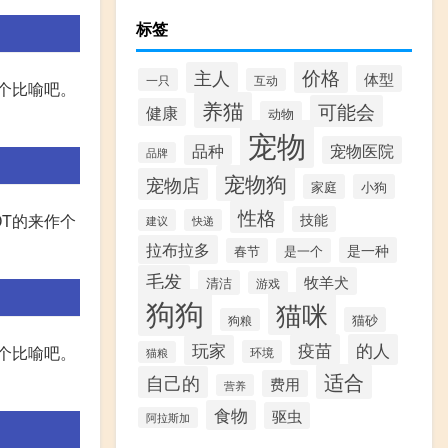
标签
价格
主人
体型
一只
互动
作个比喻吧。
养猫
可能会
健康
动物
宠物
品种
宠物医院
品牌
宠物狗
宠物店
家庭
小狗
性格
DT的来作个
技能
建议
快递
拉布拉多
是一种
春节
是一个
毛发
牧羊犬
清洁
游戏
狗狗
猫咪
猫砂
狗粮
疫苗
的人
玩家
作个比喻吧。
环境
猫粮
适合
自己的
费用
营养
食物
驱虫
阿拉斯加