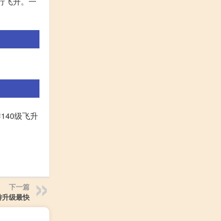
行飞升。一
140级飞升
下一篇
游升级最快