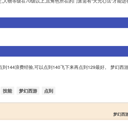
,人物等级在70级以上,且角色所在的门派需有“天元心法”才能进
到144浪费经验,可以点到140飞下来再点到129最好。 梦幻西游
技能
梦幻西游
点到
梦幻西