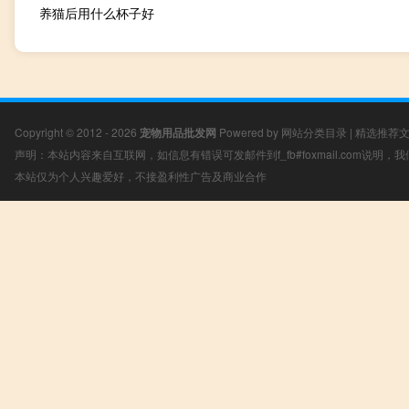
养猫后用什么杯子好
Copyright © 2012 - 2026
宠物用品批发网
Powered by
网站分类目录
|
精选推荐
声明：本站内容来自互联网，如信息有错误可发邮件到f_fb#foxmail.com说明
本站仅为个人兴趣爱好，不接盈利性广告及商业合作