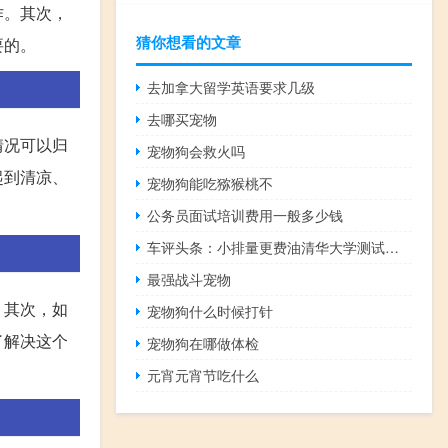
作。其次，
猜你想看的文章
要的。
去加拿大留学英语要求几级
去哪买宠物
情况可以归
宠物狗会救火吗
起到清凉、
宠物狗能吃猕猴桃不
公务员面试培训费用一般多少钱
车评头条：小排量更费油清华大学测试宝沃BX5油耗
最强战斗宠物
。其次，如
宠物狗什么时候打针
了解决这个
宠物狗在哪做体检
元宵元宵节吃什么