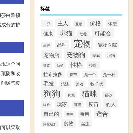
标签
丽莎白雅顿
价格
主人
体型
然成分的护
一只
互动
养猫
可能会
健康
动物
宠物
品种
宠物医院
品牌
宠物狗
宠物店
家庭
小狗
出现这个问
性格
技能
建议
快递
了预防和改
拉布拉多
是一种
春节
是一个
时间暖气暖
毛发
牧羊犬
清洁
游戏
狗狗
猫咪
猫砂
狗粮
疫苗
的人
玩家
环境
猫粮
适合
自己的
费用
营养
食物
驱虫
阿拉斯加
们可以采取