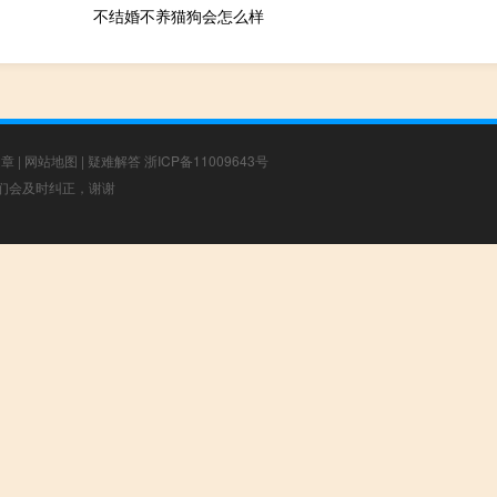
不结婚不养猫狗会怎么样
文章
|
网站地图
|
疑难解答
浙ICP备11009643号
，我们会及时纠正，谢谢