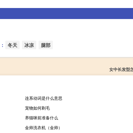
：
冬天
冰凉
腿部
女中长发型
连系动词是什么意思
宠物如何剃毛
养猫咪前准备什么
金帅洗衣机（金帅）