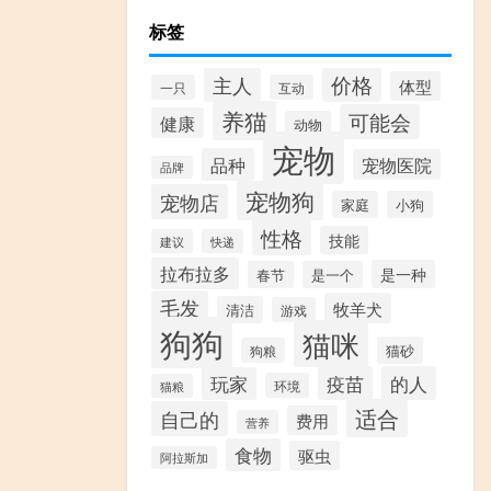
标签
价格
主人
体型
一只
互动
养猫
可能会
健康
动物
宠物
品种
宠物医院
品牌
宠物狗
宠物店
家庭
小狗
性格
技能
建议
快递
拉布拉多
是一种
春节
是一个
毛发
牧羊犬
清洁
游戏
狗狗
猫咪
猫砂
狗粮
疫苗
的人
玩家
环境
猫粮
适合
自己的
费用
营养
食物
驱虫
阿拉斯加