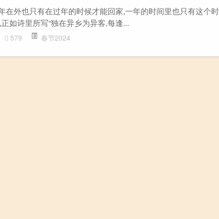
常年在外也只有在过年的时候才能回家,一年的时间里也只有这个
正如诗里所写“独在异乡为异客,每逢...
579
春节2024