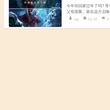
今年你回家过年了吗? 
父母团聚。家在远方召唤,
ngj
02-09
0